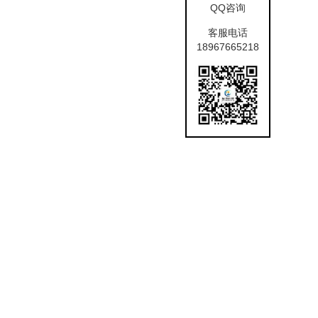
QQ咨询
客服电话
18967665218