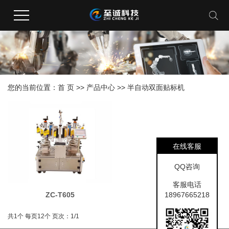
您的当前位置：
首 页
>>
产品中心
>>
半自动双面贴标机
在线客服
QQ咨询
客服电话
18967665218
ZC-T605
共1个
每页12个
页次：1/1