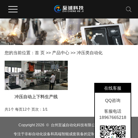
您的当前位置：
首 页
>>
产品中心
>>
冲压类自动化
在线客服
冲压自动上下料生产线
QQ咨询
共1个
每页12个
页次：1/1
客服电话
18967665218
Copyright 2026 © 台州至诚自动化科技有限公司
浙-888888
专注于非标自动化设备和高端智能成套装备的定制研发，生产及销售