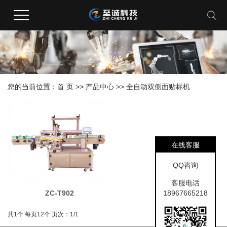
您的当前位置：
首 页
>>
产品中心
>>
全自动双侧面贴标机
在线客服
QQ咨询
客服电话
18967665218
ZC-T902
共1个
每页12个
页次：1/1